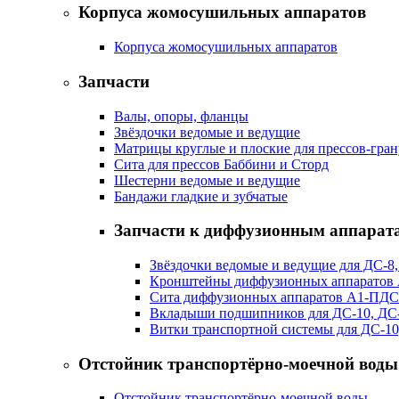
Корпуса жомосушильных аппаратов
Корпуса жомосушильных аппаратов
Запчасти
Валы, опоры, фланцы
Звёздочки ведомые и ведущие
Матрицы круглые и плоские для прессов-гран
Сита для прессов Баббини и Сторд
Шестерни ведомые и ведущие
Бандажи гладкие и зубчатые
Запчасти к диффузионным аппарат
Звёздочки ведомые и ведущие для ДС-8,
Кронштейны диффузионных аппаратов
Сита диффузионных аппаратов А1-ПДС
Вкладыши подшипников для ДС-10, ДС
Витки транспортной системы для ДС-10
Отстойник транспортёрно-моечной воды
Отстойник транспортёрно-моечной воды