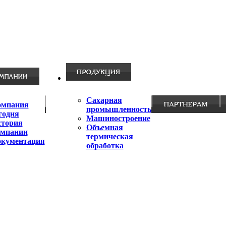
Сахарная
омпания
промышленность
годня
Машиностроение
стория
Объемная
омпании
термическая
окументация
обработка