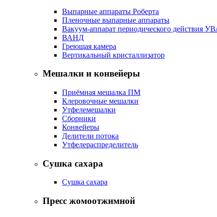
Выпарные аппараты Роберта
Пленочные выпарные аппараты
Вакуум-аппарат периодического действия У
ВАНД
Греющая камера
Вертикальный кристаллизатор
Мешалки и конвейеры
Приёмная мешалка ПМ
Клеровочные мешалки
Утфелемешалки
Сборники
Конвейеры
Делители потока
Утфелераспределитель
Сушка сахара
Сушка сахара
Пресс жомоотжимной